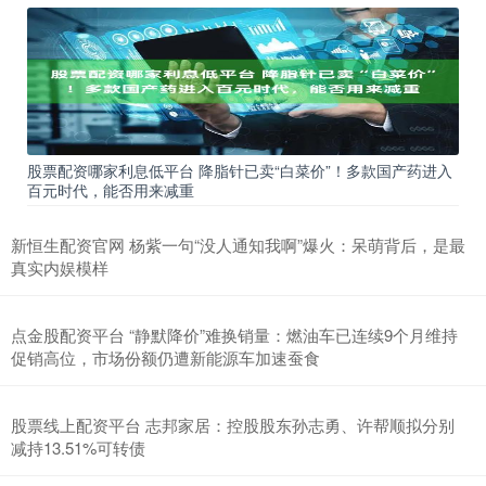
股票配资哪家利息低平台 降脂针已卖“白菜价”！多款国产药进入
百元时代，能否用来减重
新恒生配资官网 杨紫一句“没人通知我啊”爆火：呆萌背后，是最
真实内娱模样
点金股配资平台 “静默降价”难换销量：燃油车已连续9个月维持
促销高位，市场份额仍遭新能源车加速蚕食
股票线上配资平台 志邦家居：控股股东孙志勇、许帮顺拟分别
减持13.51%可转债