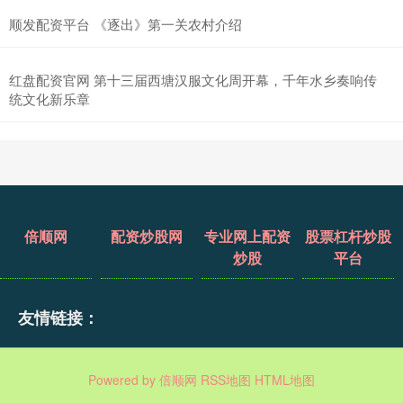
顺发配资平台 《逐出》第一关农村介绍
红盘配资官网 第十三届西塘汉服文化周开幕，千年水乡奏响传
统文化新乐章
倍顺网
配资炒股网
专业网上配资
股票杠杆炒股
炒股
平台
友情链接：
Powered by
倍顺网
RSS地图
HTML地图