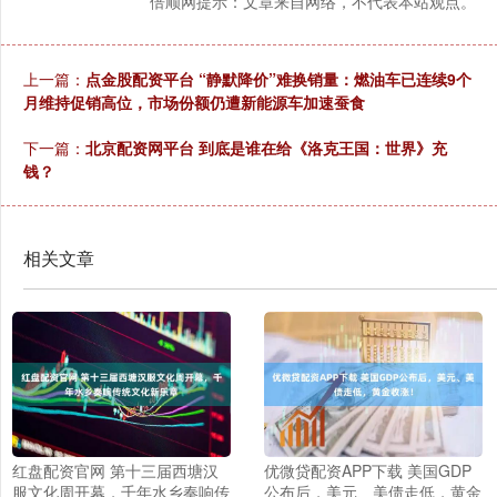
倍顺网提示：文章来自网络，不代表本站观点。
上一篇：
点金股配资平台 “静默降价”难换销量：燃油车已连续9个
月维持促销高位，市场份额仍遭新能源车加速蚕食
下一篇：
北京配资网平台 到底是谁在给《洛克王国：世界》充
钱？
相关文章
红盘配资官网 第十三届西塘汉
优微贷配资APP下载 美国GDP
服文化周开幕，千年水乡奏响传
公布后，美元、美债走低，黄金