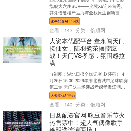
旗舰大六座SUV——奕境X9迎来首秀。
其凭借硬核产品力与全栈原生创新技
术，斩获2026未来汽车论坛暨北京车展
速牛配资APP下载
大奖颁奖盛典“....
查看：
142
分类：
倍顺网
大资本优配平台 董永闯天门
接仙女，陆羽煮茶摆擂应
战！天门VS孝感，氛围感拉
满
（制图：湖北日报全媒记者 赵莎莎） 4
月25日15:00 2026年湖北省城市足球联赛
第二轮 天门队主场迎战孝感孝傲江湖队
天门队 孝感孝傲江湖队 这场承载着双....
大资本优配平台
查看：
140
分类：
倍顺网
日鑫配资官网 咪豆音乐节火
热售票中！超人气偶像歌手
徐明浩连演两场！