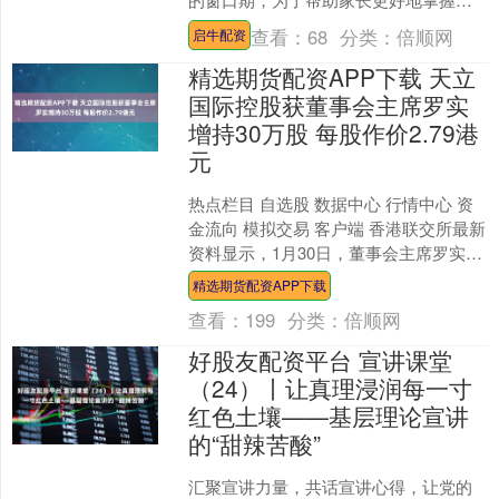
庭养育的相关知识、方法和实操技能，
查看：
68
分类：
倍顺网
启牛配资
从而创造一个适宜婴幼....
精选期货配资APP下载 天立
国际控股获董事会主席罗实
增持30万股 每股作价2.79港
元
热点栏目 自选股 数据中心 行情中心 资
金流向 模拟交易 客户端 香港联交所最新
资料显示，1月30日，董事会主席罗实增
持天立国际控股（01773）30万股，每
精选期货配资APP下载
股....
查看：
199
分类：
倍顺网
好股友配资平台 宣讲课堂
（24）丨让真理浸润每一寸
红色土壤——基层理论宣讲
的“甜辣苦酸”
汇聚宣讲力量，共话宣讲心得，让党的