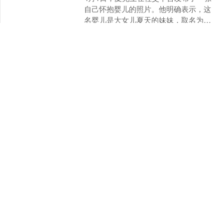
自己怀抱婴儿的照片。他明确表示，这
名婴儿是大女儿夏天的妹妹，取名为
Ocean。这一举动很快在网络上引起广泛
展鹏配资APP下载
关注。有人送上祝福....
查看：
126
分类：
倍顺网
优配资 《爸爸去哪儿3》嘉
宾夏克立宣布生女，与大女
儿夏天已断联四年，否认与
女儿夏天的粉丝有不正当关
系
4月1日，夏克立在社交平台发布了一张
自己怀抱婴儿的照片。他明确表示，这
名婴儿是大女儿夏天的妹妹，取名为
Ocean。这一举动很快在网络上引起广泛
查看：
98
分类：
倍顺网
优配资
关注。有人送上祝福....
海南658配资平台 《浪姐7》
名单落地：邓家佳BY2查无
此人，范玮琪加盟引争议?