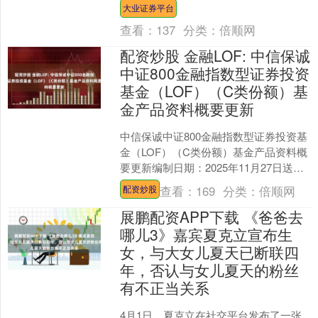
准）同日上海黄金交易所现货黄金
大业证券平台
AU9999....
查看：
137
分类：
倍顺网
配资炒股 金融LOF: 中信保诚
中证800金融指数型证券投资
基金（LOF）（C类份额）基
金产品资料概要更新
中信保诚中证800金融指数型证券投资基
金（LOF）（C类份额）基金产品资料概
要更新编制日期：2025年11月27日送出
日期：2025年11月28日本概要提供本
查看：
169
分类：
倍顺网
配资炒股
基....
展鹏配资APP下载 《爸爸去
哪儿3》嘉宾夏克立宣布生
女，与大女儿夏天已断联四
年，否认与女儿夏天的粉丝
有不正当关系
4月1日，夏克立在社交平台发布了一张