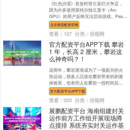
《红色沙漠》首发时曾引发巨大争议，
因为许多使用英特尔独立显卡（Arc
GPU）的用户反映无法启动游戏。Pearl
Abyss在其常见问题解答页面确认，该游
北京期货配资官网
戏确实....
查看：
127
分类：
倍顺网
官方配资平台APP下载 攀岩
1 年，长高 2 厘米，攀岩这
么神奇吗？！
这两年，攀岩逐渐成为了一项新兴的火
热运动，很多人沉迷在攀岩带来的刺激
体验里，也有些人在攀岩一段时间后，
惊喜地发现在本该结束发育的年纪竟然
官方配资平台APP下载
长高了！ 图片来源于网络....
查看：
203
分类：
倍顺网
展鹏配资平台 海南组建封关
运作前方工作组开展现场蹲
点摸排 系统夯实封关运作基