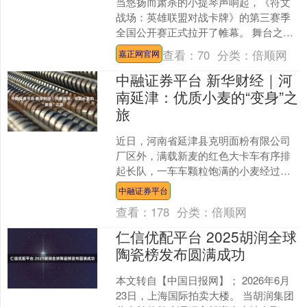
当悠扬而肃杀的小提琴声响起，《符文
战场：英雄联盟对战卡牌》的第三赛季
全国公开赛正式拉开了帷幕。 舞台之
上，一名小提琴演奏家Cos成戏命
查看：
70
分类：
倍顺网
嘉正网官网
师“烬”，站在全场仅剩的一....
中融证券平台 新华财经｜河
南延津：优质小麦的“变身”之
旅
近日，河南省延津县克明面粉有限公司
厂区外，满载新麦的红色大卡车有序排
起长队，一车车颗粒饱满的小麦经过抽
检，陆续入仓，被源源不断送入生产车
中融证券平台
间。小小的麦粒在此经过“....
查看：
178
分类：
倍顺网
仁信优配平台 2025胡润全球
陶瓷榜发布圆满成功
本文转自【中国日报网】； 2026年6月
23日，上海国际拍卖大楼。 当胡润集团