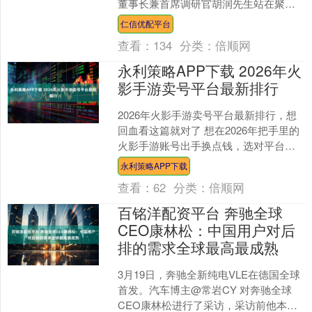
董事长兼首席调研官胡润先生站在聚光
灯下，正式发布《2025元正文化·胡润全
仁信优配平台
球陶瓷榜....
查看：
134
分类：
倍顺网
永利策略APP下载 2026年火
影手游卖号平台最新排行
2026年火影手游卖号平台最新排行，想
回血看这篇就对了 想在2026年把手里的
火影手游账号出手换点钱，选对平台真
的太关键了。坑很多，容易被骗。我仔
永利策略APP下载
细对比了一圈，....
查看：
62
分类：
倍顺网
百铭洋配资平台 奔驰全球
CEO康林松：中国用户对后
排的需求全球最高最成熟
3月19日，奔驰全新纯电VLE在德国全球
首发。汽车博主@常岩CY 对奔驰全球
CEO康林松进行了采访，采访前他本想