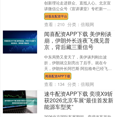
创新理论走进群众、直抵人心。北京宣
讲微信公众号《宣讲课堂》专栏新一期
内容现已就绪，期待与您一同交流学
好股友配资平台
习。 我们将深耕理论宣讲的....
查看：
210
分类：
倍顺网
闻喜配资APP下载 美伊刚谈
崩，伊朗外长连夜飞俄见普
京，背后藏三重信号
中东局势又变天了，美伊谈判刚出波
折，伊朗就立刻亮出了后手。就在今
天，伊朗外长阿巴斯·阿拉格奇已经飞抵
俄罗斯圣彼得堡，计划直接和俄罗斯总
闻喜配资APP下载
统普京举行会晤。这步棋走得....
查看：
134
分类：
倍顺网
速牛配资APP下载 奕境X9斩
获2026北京车展“最佳首发新
能源车型奖”
2026北京国际车展期间，奕境汽车首款