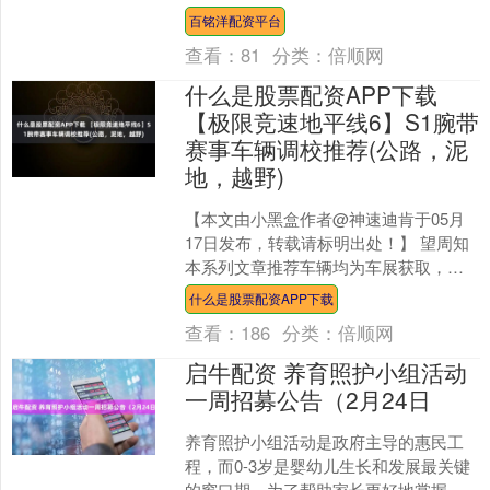
质问“中国MPV都按乘用车做了，你们怎
百铭洋配资平台
么还固执”....
查看：
81
分类：
倍顺网
什么是股票配资APP下载
【极限竞速地平线6】S1腕带
赛事车辆调校推荐(公路，泥
地，越野)
【本文由小黑盒作者@神速迪肯于05月
17日发布，转载请标明出处！】 望周知
本系列文章推荐车辆均为车展获取，便
宜为主，或者随游戏进度解锁。 该车辆
什么是股票配资APP下载
推荐初衷为推进....
查看：
186
分类：
倍顺网
启牛配资 养育照护小组活动
一周招募公告（2月24日
养育照护小组活动是政府主导的惠民工
程，而0-3岁是婴幼儿生长和发展最关键
的窗口期，为了帮助家长更好地掌握家