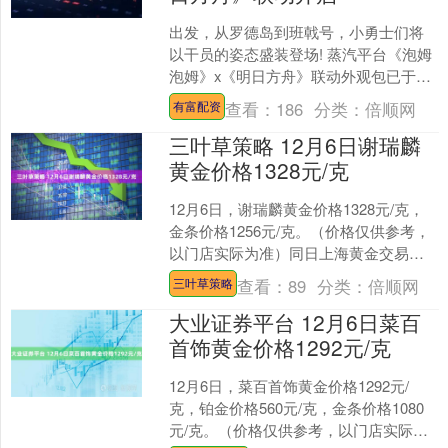
出发，从罗德岛到班戟号，小勇士们将
以干员的姿态盛装登场! 蒸汽平台《泡姆
泡姆》x《明日方舟》联动外观包已于
【12月4日 11:00 (UTC+8) 】上架!购买....
查看：
186
分类：
倍顺网
有富配资
三叶草策略 12月6日谢瑞麟
黄金价格1328元/克
12月6日，谢瑞麟黄金价格1328元/克，
金条价格1256元/克。（价格仅供参考，
以门店实际为准）同日上海黄金交易所
现货黄金AU9999最新价为955.0元/克....
查看：
89
分类：
倍顺网
三叶草策略
大业证券平台 12月6日菜百
首饰黄金价格1292元/克
12月6日，菜百首饰黄金价格1292元/
克，铂金价格560元/克，金条价格1080
元/克。（价格仅供参考，以门店实际为