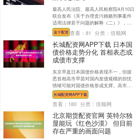
最高人民法院、最高人民检察院4月10日
联合发布《关于办理贪污贿赂刑事案件
适用法律若干问题的解释（二）》，自
2026年5月1日起施行。 司法解释完善斡
查看：
81
分类：
倍顺网
金十配资
旋受贿、介绍....
长城配资网APP下载 日本国
债价格走势分化 首相表态或
成债市支撑
东京早盘日本国债价格表现不一，但据
悉首相高市早苗对国内发债规模的担忧
情绪可能对国债价格形成支撑。高市在
接受本地媒体采访时表示，日本国家债
长城配资网APP下载
务水平仍处于高位，并反对....
查看：
180
分类：
倍顺网
北京期货配资官网 英特尔独
显能玩《红色沙漠》 但目前
存在严重的画面问题