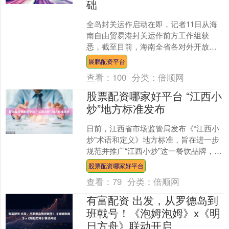
础
全岛封关运作启动在即，记者11日从海
南自由贸易港封关运作前方工作组获
悉，截至目前，海南全省各对外开放口
岸、“二线口岸”总体运行稳定，设施设
展鹏配资平台
备、信息系统处于热备状....
查看：
100
分类：
倍顺网
股票配资哪家好平台 “江西小
炒”地方标准发布
日前，江西省市场监管局发布《“江西小
炒”术语和定义》地方标准，旨在进一步
规范并推广“江西小炒”这一餐饮品牌，提
升其在全国范围内的认知度与影响力，
股票配资哪家好平台
为消费者和行业提....
查看：
79
分类：
倍顺网
有富配资 出发，从罗德岛到
班戟号！《泡姆泡姆》x《明
日方舟》联动开启