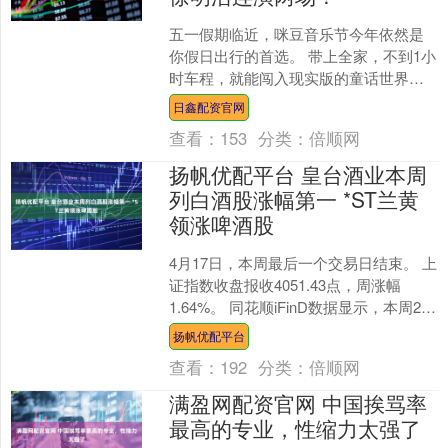
五一假期临近，咪豆音乐节今年依然是
你假日出行的首选。 带上全家，不到1小
时车程，就能闯入现实版的童话世界，
感受南京溧水“天空之镜”‌与龙猫草海交融
日鑫配资官网
的美妙，更能享....
查看：
153
分类：
倍顺网
扬帆优配平台 皇台酒业本周
列白酒股涨幅第一 *ST兰黄
领涨啤酒股
4月17日，本周最后一个交易日结束。 上
证指数收盘报收4051.43点，周涨幅
1.64%。 同花顺iFinD数据显示，本周20
家白酒A股，其中收涨7家，收平1家....
扬帆优配平台
查看：
192
分类：
倍顺网
满盈网配资官网 中国挨骂率
最高的专业，性缩力太强了