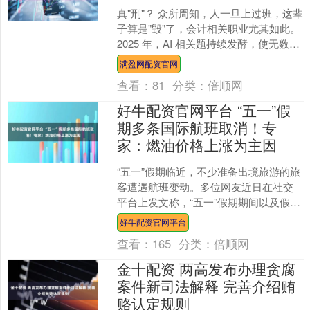
真"刑"？ 众所周知，人一旦上过班，这辈
子算是"毁"了，会计相关职业尤其如此。
2025 年，AI 相关题持续发酵，使无数网
友为 "不会把我的工 作取代 了吧"....
满盈网配资官网
查看：
81
分类：
倍顺网
好牛配资官网平台 “五一”假
期多条国际航班取消！专
家：燃油价格上涨为主因
“五一”假期临近，不少准备出境旅游的旅
客遭遇航班变动。多位网友近日在社交
平台上发文称，“五一”假期期间以及假期
前后飞往东南亚以及大洋洲的航班被取
好牛配资官网平台
消。 图源：第一....
查看：
165
分类：
倍顺网
金十配资 两高发布办理贪腐
案件新司法解释 完善介绍贿
赂认定规则