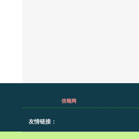
倍顺网
友情链接：