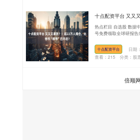
十点配资平台 又又
热点栏目 自选股 数据
号免费领取全球研报告广
日期：
十点配资平台
查看：
215
分类：
股
倍顺