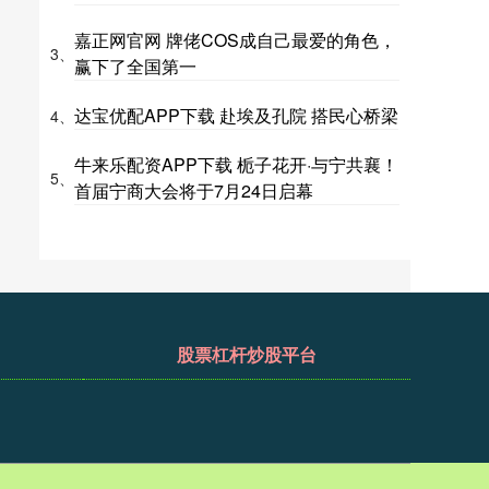
嘉正网官网 牌佬COS成自己最爱的角色，
3、
赢下了全国第一
达宝优配APP下载 赴埃及孔院 搭民心桥梁
4、
牛来乐配资APP下载 栀子花开·与宁共襄！
5、
首届宁商大会将于7月24日启幕
股票杠杆炒股平台