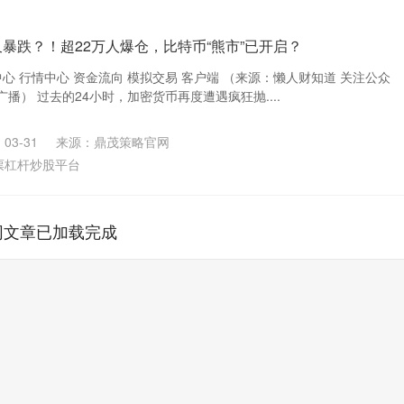
又暴跌？！超22万人爆仓，比特币“熊市”已开启？
中心 行情中心 资金流向 模拟交易 客户端 （来源：懒人财知道 关注公众
播） 过去的24小时，加密货币再度遭遇疯狂抛....
03-31
来源：鼎茂策略官网
票杠杆炒股平台
网文章已加载完成