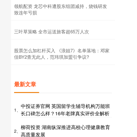
领航配资 龙芯中科遭股东组团减持，烧钱研发
致连年亏损
三叶草策略 全市运送旅客超65万人次
股票怎么加杠杆买入 《浪姐7》名单落地：邓家
佳BY2查无此人，范玮琪加盟引争议?
最新文章
中投证券官网 英国留学生辅导机构万能班
1、
长口碑怎么样？16年老牌真实评价全解析
柳荷投资 湖南纵深推进高校心理健康教育
2、
高质量发展