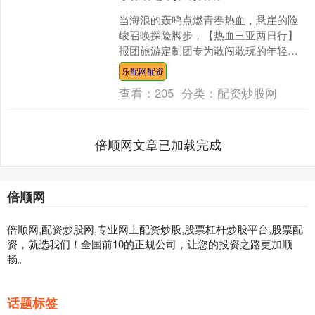
当海浪的轰鸣点燃青春热血，悬崖的险
峻召唤探险脚步，【热血三亚两日行】
报团旅游定制团专为敢闯敢玩的年轻人
而来，以尾波冲浪与悬崖攀岩为核心亮
乐配网配资
点，解锁两天一夜的海岛刺....
查看：
205
分类：
配资炒股网
倍顺网文章已加载完成
倍顺网
倍顺网,配资炒股网,专业网上配资炒股,股票杠杆炒股平台,股票配
资，就选我们！全国前10的正规公司，让您的投资之路更加顺
畅。
话题标签