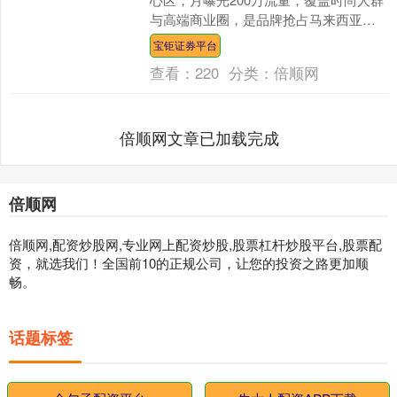
与高端商业圈，是品牌抢占马来西亚市
场的黄金点位。 马来西亚吉隆坡会展中
宝钜证券平台
心led大屏，....
查看：
220
分类：
倍顺网
倍顺网文章已加载完成
倍顺网
倍顺网,配资炒股网,专业网上配资炒股,股票杠杆炒股平台,股票配
资，就选我们！全国前10的正规公司，让您的投资之路更加顺
畅。
话题标签