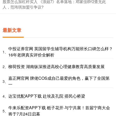
股票怎么加杠杆买入 《浪姐7》名单落地：邓家佳BY2查无此
人，范玮琪加盟引争议?
最新文章
中投证券官网 英国留学生辅导机构万能班长口碑怎么样？
1、
16年老牌真实评价全解析
柳荷投资 湖南纵深推进高校心理健康教育高质量发展
2、
嘉正网官网 牌佬COS成自己最爱的角色，赢下了全国第
3、
一
达宝优配APP下载 赴埃及孔院 搭民心桥梁
4、
牛来乐配资APP下载 栀子花开·与宁共襄！首届宁商大会
5、
将于7月24日启幕